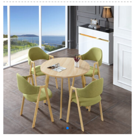
す。テーブルは1509-
ットレストラン北欧
合わせは、新しい中
60日に4つの椅子を出
飯台一つ六椅子【石
国式のホワイトワッ
荷します。
材台面】
クスレストランのテ
ーブルが多機能で
す。テーブルと椅子
が四つあります。