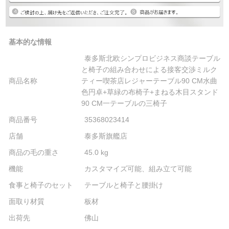
基本的な情報
泰多斯北欧シンプロビジネス商談テーブル
と椅子の組み合わせによる接客交渉ミルク
商品名称
ティー喫茶店レジャーテーブル90 CM水曲
色円卓+草緑の布椅子+まねる木目スタンド
90 CM一テーブルの三椅子
商品番号
35368023414
店舗
泰多斯旗艦店
商品の毛の重さ
45.0 kg
機能
カスタマイズ可能、組み立て可能
食事と椅子のセット
テーブルと椅子と腰掛け
面取り材質
板材
出荷先
佛山