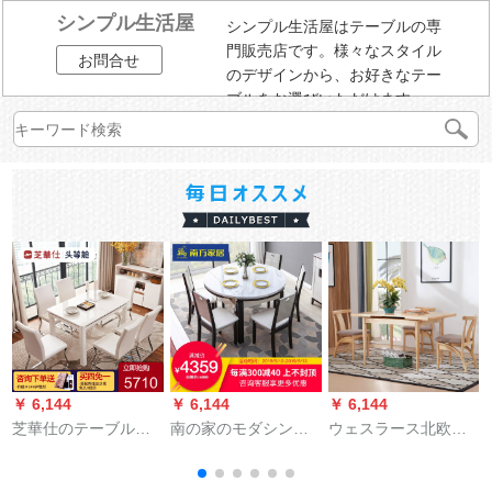
シンプル生活屋
シンプル生活屋はテーブルの専
門販売店です。様々なスタイル
お問合せ
のデザインから、お好きなテー
ブルをお選びいただけます。
￥ 6,144
￥ 6,144
￥ 6,144
￥
芝華仕のテーブルと
南の家のモダシンプ
ウェスラース北欧の
椅子の組み合わせが
レルテーブル四椅子
フルコースのテーブ
テーブルに伸縮しま
の大理石テーブルセ
ルとテーブルの組み