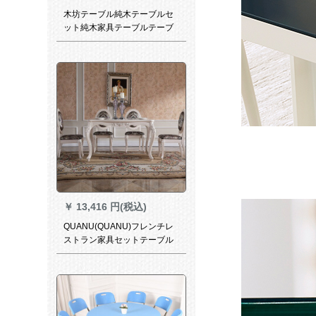
木坊テーブル純木テーブルセ
ット純木家具テーブルテーブ
ル純木テーブルテーブルテー
ブルセットレストラン長方形
クミの木T 1305テーブル
（1.48メートル）からクルミ
の木を直下に輸入します。
￥
13,416 円(税込)
QUANU(QUANU)フレンチレ
ストラン家具セットテーブル
テーブルテーブルテーブルセ
ットファッションシンプロ食
事テーブルセット120327テー
ブル4椅子