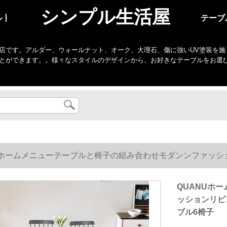
シンプル生活屋
ル丨
テーブ
店です。アルダー、ウォールナット、オーク、大理石、傷に強いUV塗装を施
とができます。。様々なスタイルのデザインから、お好きなテーブルをお選
Uホームメニューテーブルと椅子の組み合わせモダンンファッシ
テーブル6椅子
QUANUホ
ッションリビン
ブル6椅子