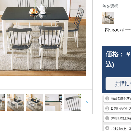
色を選択
四つのいす一
価格：
￥
込)
お問
>