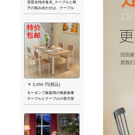
登星全纯木食卓_テーブルと椅
子の组み合わせは、テーブル
とテーブルの组み合わせは、
西食卓モダシンプ長方形テー
ブル原木色（Z字椅子に似合
う）テーブルの四つの椅子で
す。
￥
3,456 円(税込)
モーダンプ家庭用の簡易食事
テーブルとテーブルの長方形
ファーストフードレストラン
のテーブルセット46人のシン
グルスコーナー120*80に4つ
の椅子を配合しています。