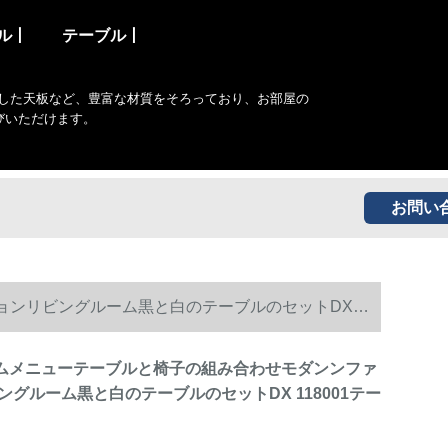
ル丨
テーブル丨
した天板など、豊富な材質をそろっており、お部屋の
びいただけます。
お問い
ョンリビングルーム黒と白のテーブルのセットDX
ームメニューテーブルと椅子の組み合わせモダンンファ
グルーム黒と白のテーブルのセットDX 118001テー