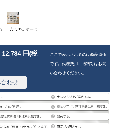
つ
六つのいす一つ
 12,784 円(税
ここで表示されるのは商品原価
です。代理費用、送料等はお問
い合わせください。
い合わせ