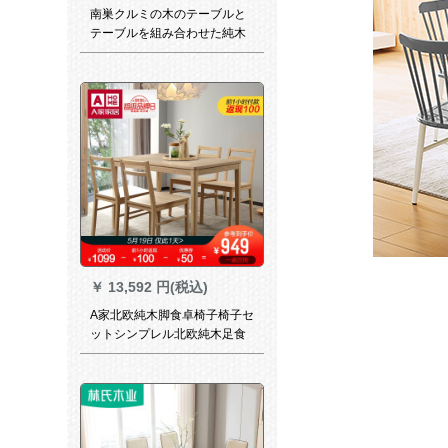
南巣クルミの木のテーブルと
テーブルを組み合わせた純木
テーブルテーブルテーブルに
モダン中国式家具食卓レスト
ランの家具をセットしまし
た。
￥
13,592 円(税込)
A家北欧純木脚食卓椅子椅子セ
ットシンプレル北欧純木足食
卓レストラン家具シンプル空
間原木色一テーブル四椅子