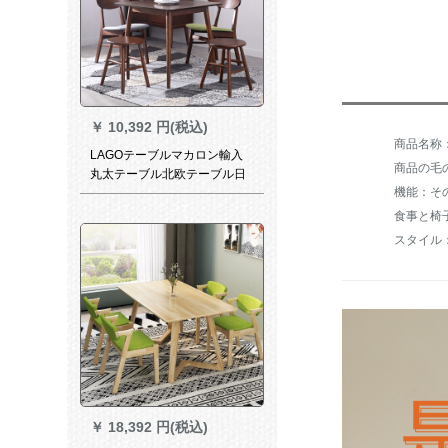
￥
10,392 円(税込)
LAGOテーブルマカロン輸入
商品の毛の
丸太テーブル北欧テーブル日
機能：そ
本式コーヒーテーブル商談テ
ーブルシンプロマレーシア料
理台家具純木方テーブル/コー
スタイル
ヒーテーブル【0.8*0.8*0.74】
￥
18,392 円(税込)