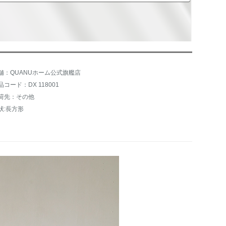
舗：QUANUホーム公式旗艦店
品コード：DX 118001
荷先：その他
状:長方形