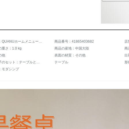
商品名称：QUANUホームメニューテーブルと椅子の組み合わせmodanファッションリビングルームと白黒テーブルのセットDX 118001テーブル6椅子
商品番号：41865403682
店
重さ：1.0 kg
商品の産地：中国大陸
商
の他
表面の材質：その他
出
食事と椅子のセット：テーブルと椅子と腰掛け
テーブル
形
：モダシンプ