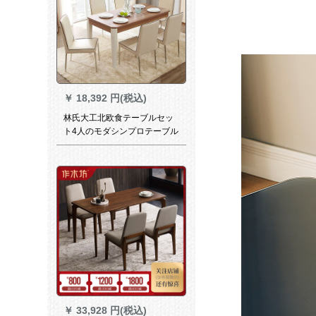
￥
18,392 円(税込)
林氏大工北欧食テーブルセッ
ト4人のモダシンプロテーブル
6椅子の純木テーブル家庭用テ
ーブル経済型家具CP 1 R CP
1 Rテーブル+BI 3 S食事椅子
*6
￥
33,928 円(税込)