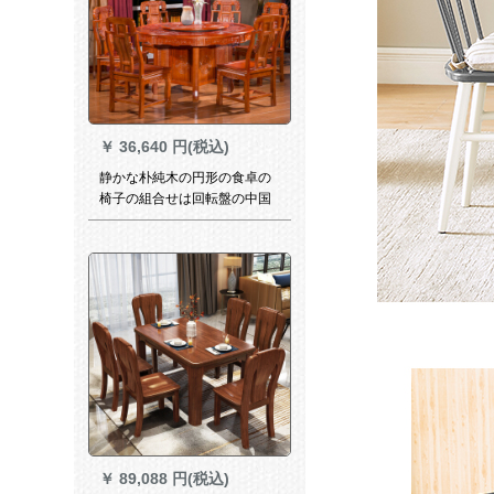
￥
36,640 円(税込)
静かな朴純木の円形の食卓の
椅子の組合せは回転盤の中国
式の古彫刻の食事台のホテル
の家庭用の大きい円卓を持っ
て鋼化のガラスの単テーブル
を溶かします+6つの象の首の
椅子の1.2メートル
￥
89,088 円(税込)