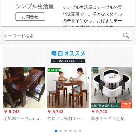
シンプル生活屋
シンプル生活屋はテーブルの専
門販売店です。様々なスタイル
お問合せ
のデザインから、お好きなテー
ブルをお選びいただけます。
￥ 9,743
￥ 9,743
￥ 9,743
￥
老船木テーブルmoda
竹帅ドゥ楠竹テーブ
商谈テーブルと椅子
in si純木家具長方形事
ルの正方形の食事テ
の组み合わせモダシ
務会議テーブル中華
ーブルの大きさは、
ンプレル店の受付テ