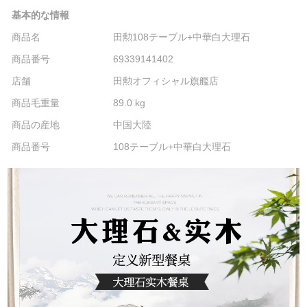
基本的な情報
商品名
田勲108テーブル+中華白大理石
商品番号
69339141402
店舗
田勲オフィシャル旗艦店
商品毛重量
89.0 kg
商品の産地
中国大陸
商品番号
108テーブル+中華白大理石