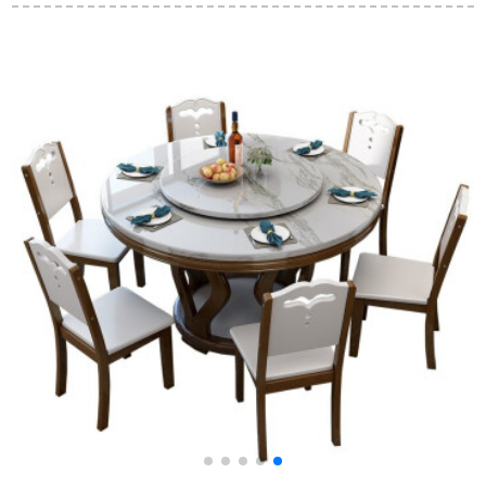
古典茶テーブルセッ
テーブルとテーブル
ーブルと椅子の売り
ト1.3 mテーブル+4背
を组み合わせて収纳
场でのレジャー交渉
もたれ椅子
します。
テーブルと家庭用ベ
シ
ランダの小さな円卓
の四つのテーブルの
ー
テーブルとテーブル
のセットの白黒相杀-
黒沙架の一つのテー
ブル4つの椅子