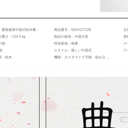
商品名称：愛惟森新中国式純木餐テーブルと椅子の組み合わせモダンン中華式小タワー長方形食事テーブルレストラン家具一テーブル六椅子
商品番号：5934127228
店
さ：120.0 kg
商品の産地：中国大陸
貨
の他
特色産地：南康
テ
形
スタイル：新しい中国式
質：純木
機能：カスタマイズ可能、組み立て可能、その他