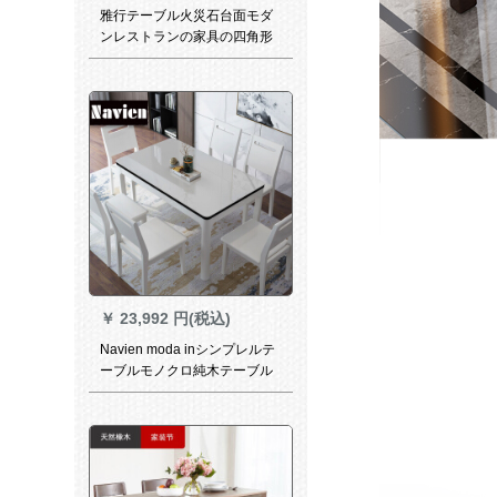
雅行テーブル火災石台面モダ
ンレストランの家具の四角形
が円形に切り替わります。伸
縮性のあるテーブルと椅子の
セットが石テーブルを焼きま
す。
￥
23,992 円(税込)
Navien moda inシンプレルテ
ーブルモノクロ純木テーブル
レストラン家具中小タワーテ
ーブルセット長方形鋼化ガラ
ステーブルテーブル純木テー
ブルモノクロテーブル六椅子
（1.35 m）