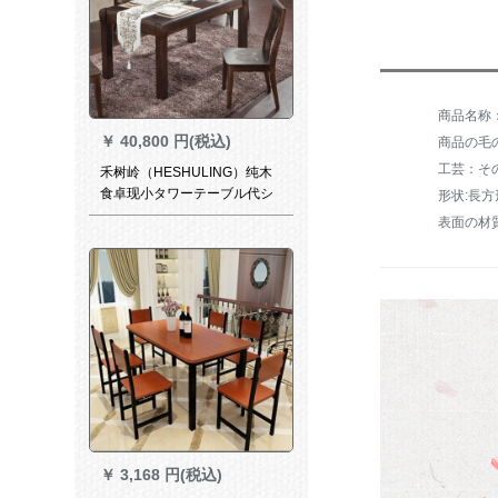
￥
40,800 円(税込)
商品の毛の重
工芸：そ
禾树岭（HESHULING）纯木
食卓现小タワーテーブル代シ
形状:長方
ンプテーブル1.5 m家庭用テー
表面の材
ブルセット黒胡桃色（1.35 m
テーブル+4椅子）
￥
3,168 円(税込)