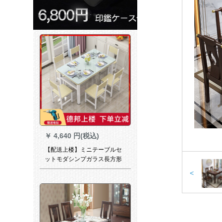
￥
4,640 円(税込)
【配送上楼】ミニテーブルセ
ットモダシンプガラス長方形
テーブル家庭用テーブル白楓
<
面+白波璃円角120*75鋼木4椅
子配合