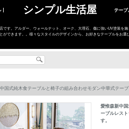
シンプル生活屋
ル丨
テーブ
店です。アルダー、ウォールナット、オーク、大理石、傷に強いUV塗装を施
とができます。。様々なスタイルのデザインから、お好きなテーブルをお選
中国式純木食テーブルと椅子の組み合わせモダン中華式テーブ
愛惟森新中国
ーブルレスト
す。