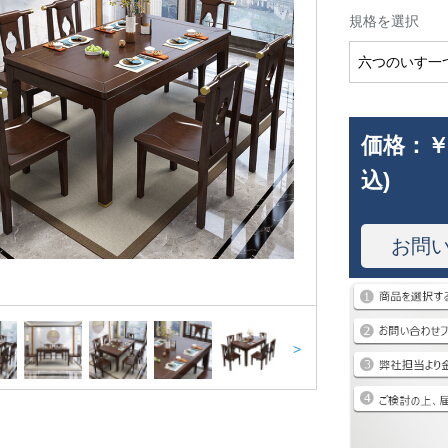
規格を選択
六つのいす一
価格：
￥
込)
お問
>