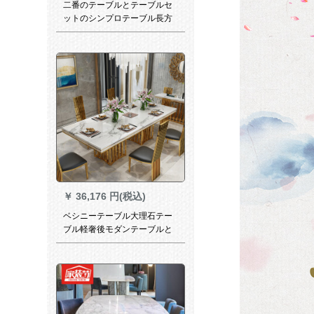
二番のテーブルとテーブルセ
ットのシンプロテーブル長方
形家庭用テーブルレストラン
のテーブル4人/6人の柚木色面
に黒い棚110*60テーブルに椅
子4つを配置します。
￥
36,176 円(税込)
ベシニーテーブル大理石テー
ブル軽奢後モダンテーブルと
長方形テーブルチタンステン
レステーブルを組み合わせた
テーブル（200*100*81 CM）
のみ