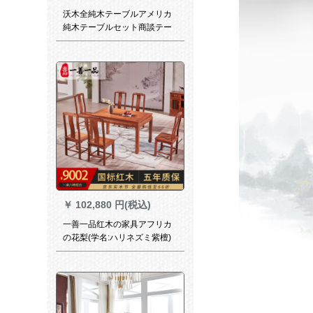
沃木全純木テーブルアメリカ
純木テーブルセット商談テー
ブルmondon民生シンプロ新
中国式テーブル1.2 mテーブル
￥
102,880 円(税込)
一善一品红木の家具アフリカ
の花梨(学名:ハリネズミ紫檀)
新中国式家具純木の食卓は古
風な6人の純木の家庭用の長方
形の居間の食卓を模していま
す。