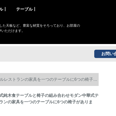
ル丨
テーブル丨
した天板など、豊富な材質をそろっており、お部屋の
びいただけます。
お問い
ルレストランの家具を一つのテーブルに6つの椅子が
式純木食テーブルと椅子の組み合わせモダン中華式テ
ランの家具を一つのテーブルに6つの椅子がありま