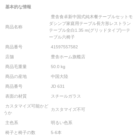
基本的な情報
豊舎食卓新中国式純木餐テーブルセットモ
ダシンプ家庭用テーブル長方形レストラン
商品名称
テーブル全白1.35 m(グリッドタイプ)一テ
ーブル六椅子
商品番号
41597557582
店舗
豊舎ホーム旗艦店
商品毛重量
50.0 kg
商品の産地
中国大陸
商品番号
JD 631
表面の材質
スチールガラス
カスタマイズ可能かど
カスタマイズ不可
うか
主色系
明るい色系
椅子と椅子の数
5-6本