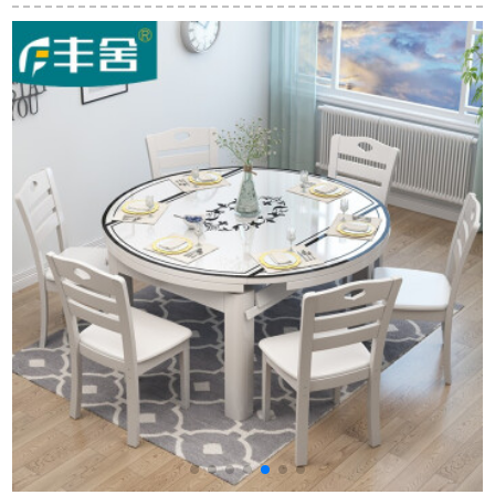
ンチカントリーテー
円テーブル家具テー
ルが鉄分化されたガ
ブル
ブル+牛角椅子*6
ラステーブル37〓単
テーブル（椅子を含
まない）