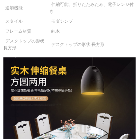
伸縮可能、折りたたみたみ、電子レンジ付
追加機能
き
スタイル
モダシンプ
フレーム材質
純木
デスクトップの形状:
デスクトップの形状:長方形
長方形