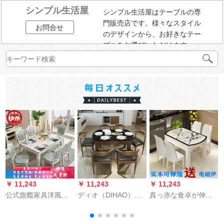
シンプル生活屋
シンプル生活屋はテーブルの専
門販売店です。様々なスタイル
お問合せ
のデザインから、お好きなテー
ブルをお選びいただけます。
￥ 11,243
￥ 11,243
￥ 11,243
￥
公式旗艦家具洋風テ
ディオ（DIHAO）北
真っ赤な食卓が伸縮
B
ーブルセット長方形
欧純木伸縮テーブル
し、テーブルが純木
大理石シンプルフレ
サイズタイプ焼き石
のテーブルとテーブ