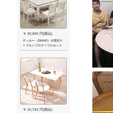
￥
35,800 円(税込)
ディホー（DIHAO）大理石テ
ーブルシプロテーブルセット
modanファッション大理石小
タワーテーブル+6椅子
1.4*0.85メートル
￥
16,792 円(税込)