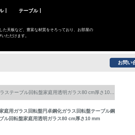
ル丨
テーブル丨
した天板など、豊富な材質をそろっており、お部屋の
びいただけます。
お問い
ステーブル回転盤家庭用透明ガラス80 cm厚さ10
家庭用ガラス回転盤円卓鋼化ガラス回転盤テーブル鋼
ル回転盤家庭用透明ガラス80 cm厚さ10 mm