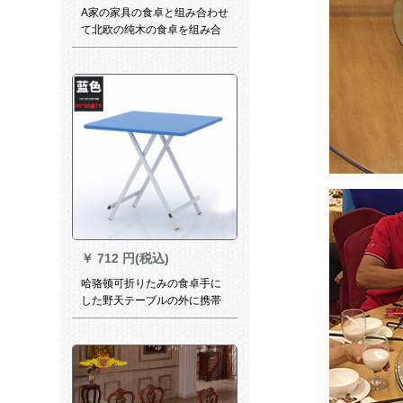
A家の家具の食卓と组み合わせ
て北欧の纯木の食卓を组み合
わせました。日本式テーブル
とテーブルは原木色のテーブ
ルです。
￥
712 円(税込)
哈骆顿可折りたみの食卓手に
した野天テーブルの外に携帯
した簡易屋台で食事をするテ
ーブル家庭用バルコニーテー
ブル80 x 80高74 cm青