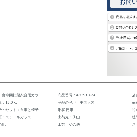
お問
商品名称：食卓回転盤家庭用ガラス回転盤円卓鋼化ガラス回転テーブルテーブルガラス回転盤家庭用透明ガラス80 cm厚さ10 mm
商品番号：430591034
店
18.0 kg
商品の産地：中国大陸
品
食事と椅子のセット：食事と椅子を持たない
形状:円形
特
質：スチールガラス
出荷先：佛山
機
の他
工芸：その他
ス