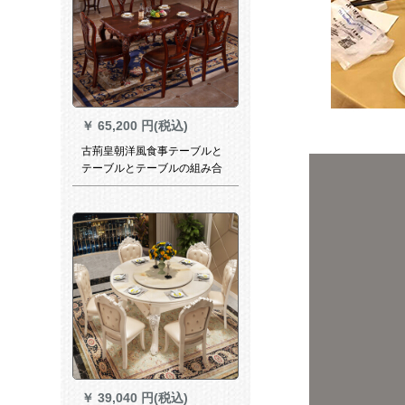
￥
65,200 円(税込)
古荊皇朝洋風食事テーブルと
テーブルとテーブルの組み合
わせ、純木長方形テーブルア
メリカ大理石純木テーブル1.3
m 1.5 mテーブル高級レストラ
ン家具純木面+6本の食事椅子
￥
39,040 円(税込)