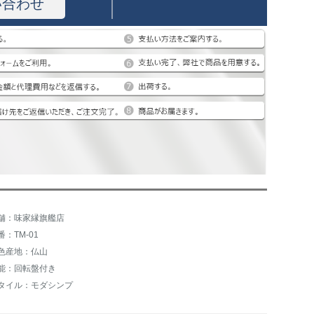
い合わせ
舗：味家縁旗艦店
番：TM-01
色産地：仏山
能：回転盤付き
タイル：モダシンプ