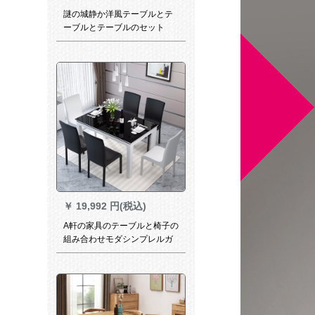
謎の城静か洋風テーブルとテ
ーブルとテーブルのセット
は、純木大理石が伸縮したも
のです。6人のテーブルが小さ
くてテーブルが丸い形が多い
です。テーブルは6つの椅子が
1.5 mです。
￥
19,992 円(税込)
A軒の家具のテーブルと椅子の
組み合わせモダシンプレルガ
ラスの白黒ファッションつづ
り合わせのレストラン家具の
白黒つづり合わせの4つのテー
ブル（白い食事椅子）