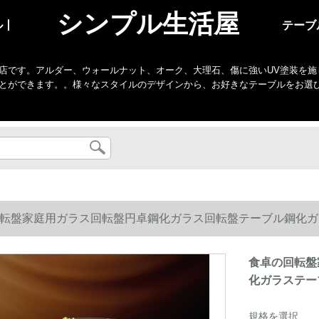
シンプル生活屋
ル丨
テーブ
店です。アルダー、ウォールナット、オーク、大理石、傷に強いUV塗装を施
とができます。。様々なスタイルのデザインから、お好きなテーブルをお選
転盤家庭用ガラス回転盤円卓鋼化ガラス回転盤テーブル鋼化ガラ
食卓の回転盤
化ガラステーブ
規格を選択