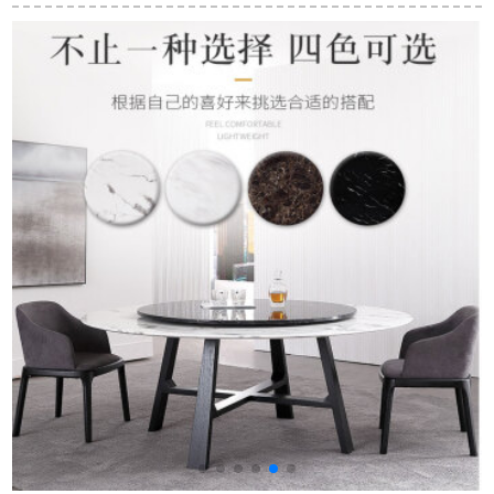
レストラン家具シン
ミの紫檀）の全純木
木テーブル中華レス
プル空間原木色一テ
の家具のモダンの新
トラン家具アンティ
ーブル四椅子
しい中国式の食卓の
ークテーブルセット
椅子の組み合わせの
テーブル1.16 mテー
テーブルの六椅子の
ブル+6プリンセスベ
レストランの古典風
ンチ
の家具の直径の1.08
メートルの円卓+6つ
の明式の椅子