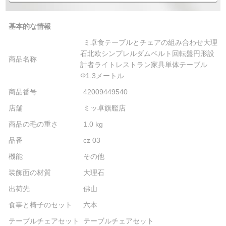
基本的な情報
ミ卓食テーブルとチェアの組み合わせ大理
石北欧シンプレルダムベルト回転盤円形設
商品名称
計者ライトレストラン家具単体テーブル
Φ1.3メートル
商品番号
42009449540
店舗
ミッ卓旗艦店
商品の毛の重さ
1.0 kg
品番
cz 03
機能
その他
装飾面の材質
大理石
出荷先
佛山
食事と椅子のセット
六本
テーブルチェアセット
テーブルチェアセット