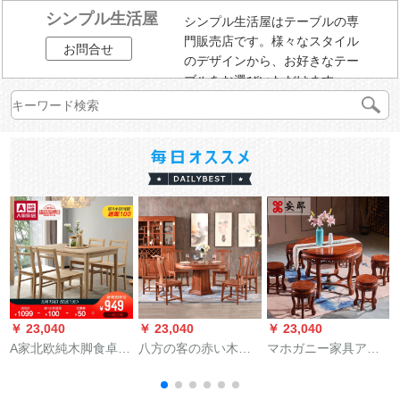
シンプル生活屋
シンプル生活屋はテーブルの専
門販売店です。様々なスタイル
お問合せ
のデザインから、お好きなテー
ブルをお選びいただけます。
￥ 23,040
￥ 23,040
￥ 23,040
￥
A家北欧純木脚食卓椅
八方の客の赤い木の
マホガニー家具アフ
子椅子セットシンプ
家具のアフリカの花
リカ花梨(学名:ハリネ
レル北欧純木足食卓
梨（学名：ハリネズ
ズミ紫檀)テーブル純