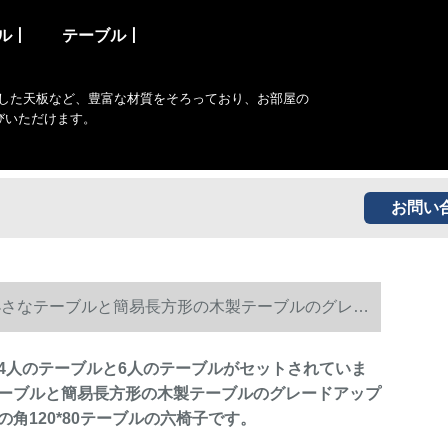
ル丨
テーブル丨
した天板など、豊富な材質をそろっており、お部屋の
びいただけます。
お問い
小さなテーブルと簡易長方形の木製テーブルのグレー
4人のテーブルと6人のテーブルがセットされていま
ーブルと簡易長方形の木製テーブルのグレードアップ
の角120*80テーブルの六椅子です。