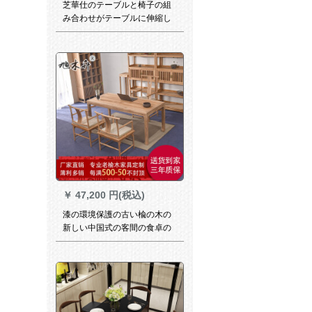
芝華仕のテーブルと椅子の組
み合わせがテーブルに伸縮し
ます。テーブルは1509-60日
に4つの椅子を出荷します。
￥
47,200 円(税込)
漆の環境保護の古い楡の木の
新しい中国式の客間の食卓の
書斎の机のひづめのテーブル
と椅子の組み合わせの全純木
の厚い型の禅のイタリアのテ
ーブルと椅子のまねをする古
い家具のモダンの簡易なテー
ブルと椅子はお茶台の単テー