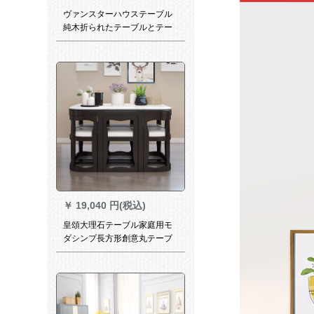
ヴァンスターハウステーブル
純木折られたテーブルとテー
ブルと椅子の組み合わせダン
シンプ家庭用円卓カラー焼き
楕円形テーブル1テーブル4椅
子（Aタイプ）
￥
19,040 円(税込)
皇頌大理石テーブル家庭用モ
ダシンプ長方形創意丸テーブ
ル6人用テーブルセットモダン
黒1.3 m長方形テーブル6つの
テーブル