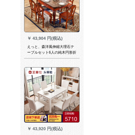
￥
43,904 円(税込)
えっと、森洋風伸縮大理石テ
ーブルセット6人の純木円形折
りたたみたみテーブルアメリ
カ式テーブル1.2 m 1.5 mテー
ブル4椅子（Dタイプ）1.2 m
￥
43,920 円(税込)