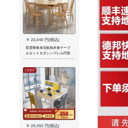
オークテーブルの組み合わせ
で1.2 mのシングルテーブル
【木送り回転盤】
￥
23,040 円(税込)
彩雲帰食卓北欧純木食テーブ
ルセットモダシンプレル円形
伸縮テーブル6人乗りミニテー
ブル6台
￥
29,592 円(税込)