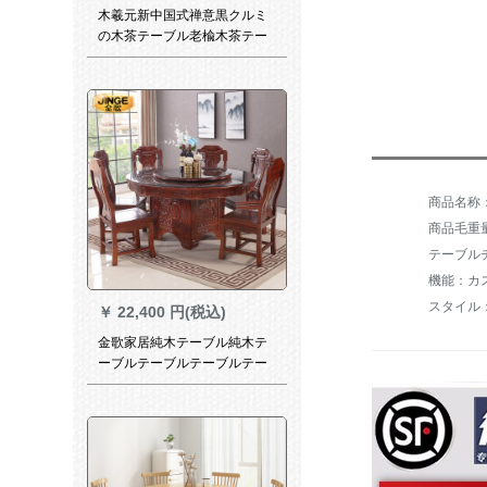
木羲元新中国式禅意黒クルミ
の木茶テーブル老楡木茶テー
ブルと椅子の組み合わせ茶台
免漆純木テーブル茶室テーブ
ルとテーブルとテーブルとテ
ーブルとテーブルとテーブル
とテーブルと茶空間茶屋会所
の家具黒クルミの木茶テーブ
ル老楡木茶テーブルと椅子の
組み合わせ1テーブル1つの椅
子2つの官帽椅子
商品毛重量：
テーブル
機能：カ
スタイル
￥
22,400 円(税込)
金歌家居純木テーブル純木テ
ーブルテーブルテーブルテー
ブルベルト回転盤新中国式オ
ーク付きテーブル付きテーブ
ルとテーブルの組み合わせ古
純木のテーブルとテーブルの
組み合わせを模倣したテーブ
ルとテーブルの組み合わせは