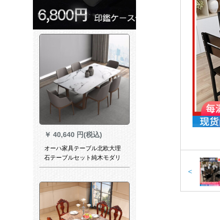
￥
40,640 円(税込)
オーハ家具テーブル北欧大理
石テーブルセット純木モダリ
ン長方形テーブル6人乗りテー
<
ブル1.4 mテーブル+6椅子【備
考色を撮る】