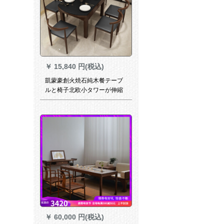
ブルの1.8 m+主な椅子+2副椅
子を浸します
￥
15,840 円(税込)
凱蒙豪創火焼石純木餐テーブ
ルと椅子北欧小タワーが伸縮
できるテーブル火災石食テー
ブルセットC 07-2シングルテ
ーブル
￥
60,000 円(税込)