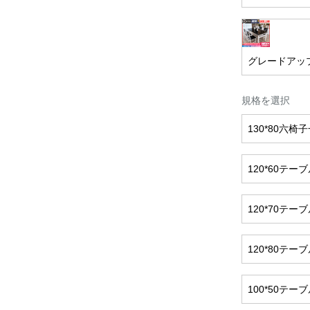
グレードアッ
規格を選択
130*80六椅
120*60テー
120*70テ
120*80テ
100*50テー