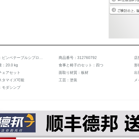
商品名称：ビンベテーブルシプロ食事テーブル4人6人セットテーブルテーブルテーブルテーブルセット小さいタイプ簡易長方形木製テーブルバージョン全黒ラウンド120*80テーブル6椅子
商品番号：312760792
店
20.0 kg
食事と椅子のセット：四つ
形
チェアセット
面取り材質：板材
出
スタマイズ可能
工芸：塗装
メ
：モダシンプ