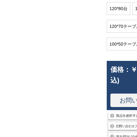
120*80台
120*70テ
100*50テ
価格：
￥
込)
お問