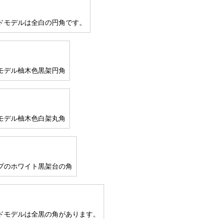
ドモデルは全白の円角です。
モデル柚木色黒架円角
モデル柚木色白架丸角
プのホワイト黒架台の角
ドモデルは全黒の角があります。