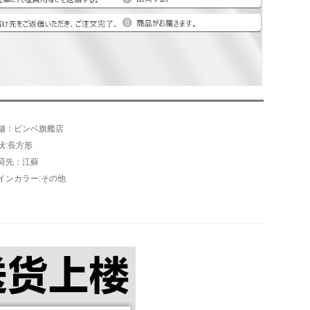
舗：ビンベ旗艦店
状:長方形
荷先：江蘇
インカラー:その他