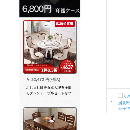
￥
22,472 円(税込)
おしゃれ師夫食卓大理石洋風
モダンンテーブルセットゼブ
ラ木目丸テーブル【京東好
<
店】1.35*0.7メートルの単独
テーブル