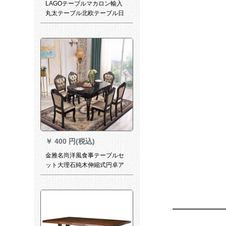
LAGOテーブルマカロン輸入
丸太テーブル北欧テーブル日
本式コーヒーテーブル商談テ
ーブルシンプロマレーシア料
理台家具純木方テーブル/コー
ヒーテーブル【0.8*0.8*0.74】
￥
400 円(税込)
金雅名尚洋風食事テーブルセ
ット大理石純木伸縮式円卓ア
メリカ式軽量古典テーブル小
タワー折りたたみたみベルト
回転テーブル予約金、お支払
い済み商品です。1.35メート
ルです。