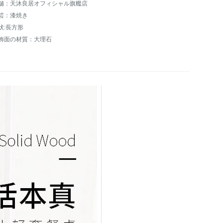
舗：天沐良居オフィシャル旗艦店
芸：漆焼き
状:長方形
飾面の材質：大理石