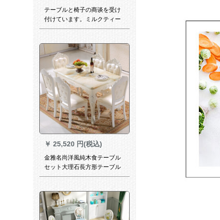
テーブルと椅子の商谈を受け
付けています。ミルクティー
のデザート店のテーブルと椅
子を组み合わせています。テ
ーブルと椅子を组み合わせて
绿のテーブルを作ります。
￥
25,520 円(税込)
金雅名尚洋風純木食テーブル
セット大理石長方形テーブル
モダシンプ彫刻西テーブル4椅
子-超繊皮椅子(標準画銀タイ
プ)1.3 m