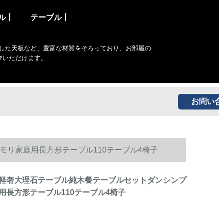
ル丨
テーブル丨
した天板など、豊富な材質をそろっており、お部屋の
びいただけます。
お問い
リ家庭用長方形テーブル110テーブル4椅子
軽奢大理石テーブル純木餐テーブルセットダンシンプ
用長方形テーブル110テーブル4椅子