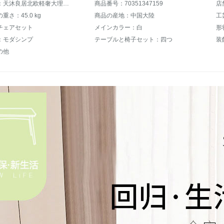
商品名称：天沐良居北欧軽奢大理石テーブル純木餐テーブルセットmodanシンプ家庭用長方形テーブル110テーブル四つの椅子
商品番号：70351347159
店
重さ：45.0 kg
商品の産地：中国大陸
工
チェアセット
メインカラー：白
形
：モダシンプ
テーブルと椅子セット：四つ
装
の他