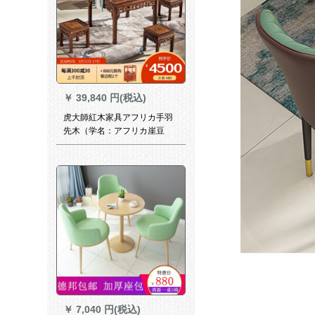
￥
39,840 円(税込)
虎大師紅木家具アフリカ手羽
先木（学名：アフリカ崖豆
木）小タワー四角いテーブル
八仙テーブル純木方テーブル
中華明清古典食卓レストラン
セット家具88*88に4つのベン
チがあります。
￥
7,040 円(税込)