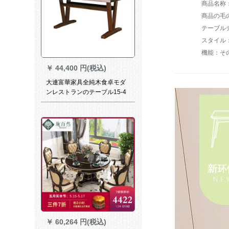
商品の毛の
テーブル
スタイル
機能：そ
￥
44,400 円(税込)
大連富華家具全純木食卓モダ
ンレストランのテーブル15-4
A-D胡桃色15-4 A 180テーブル
1800*900*720
￥
60,264 円(税込)