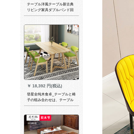
テーブル洋風テーブル新古典
リビング家具ダブルバンド回
転盤彫刻テーブルセット6人
1300*700*850【黒金花】
￥
18,392 円(税込)
登星全纯木食卓_テーブルと椅
子の组み合わせは、テーブル
とテーブルの组み合わせは、
西食卓モダシンプ長方形テー
ブル原木色（Z字椅子に似合
う）テーブルの四つの椅子で
す。