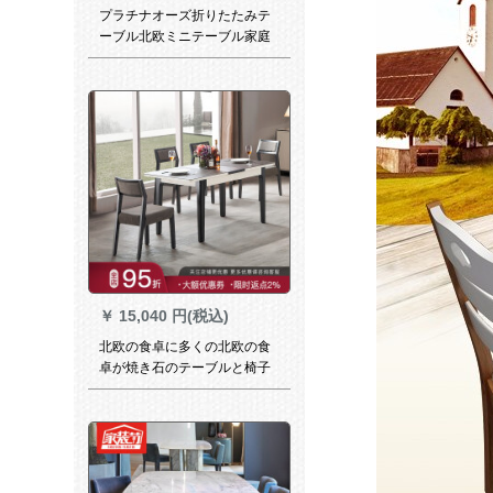
プラチナオーズ折りたたみテ
ーブル北欧ミニテーブル家庭
のシンプロ家庭用テーブル固
定モデルは4人8人のレストラ
ンの家具板式テーブルに伸縮
できます。
￥
15,040 円(税込)
北欧の食卓に多くの北欧の食
卓が焼き石のテーブルと椅子
を組み合わせたモデルプチッ
プ伸縮ガラス食卓省スペース
ご飯テーブル焼石ガラス台
【伸縮可能】単一テーブル
【伸縮可能】