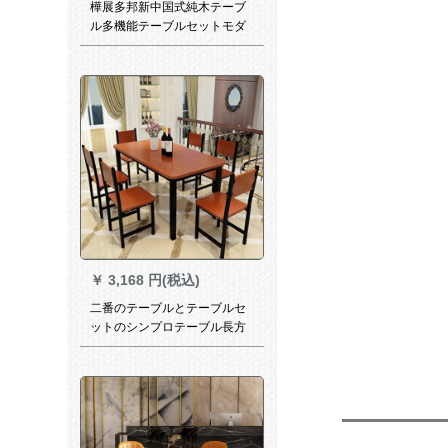
樺展多邦新中国式純木テーブ
ル多機能テーブルセットモダ
シンプレルレストラン家具伸
縮円テーブルゴム木飛び込み
台海棠色のテーブル
￥
3,168 円(税込)
二番のテーブルとテーブルセ
ットのシンプロテーブル長方
形家庭用テーブルレストラン
のテーブル4人/6人の柚木色面
に黒い棚110*60テーブルに椅
子4つを配置します。