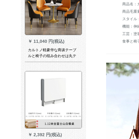
商品毛重量：
スタイル
工芸：塗
￥
11,040 円(税込)
食事と椅
カルトノ軽豪华な商谈テーブ
ルと椅子の组み合わせは丸テ
ーブル一テーブルでございま
す。
￥
2,392 円(税込)