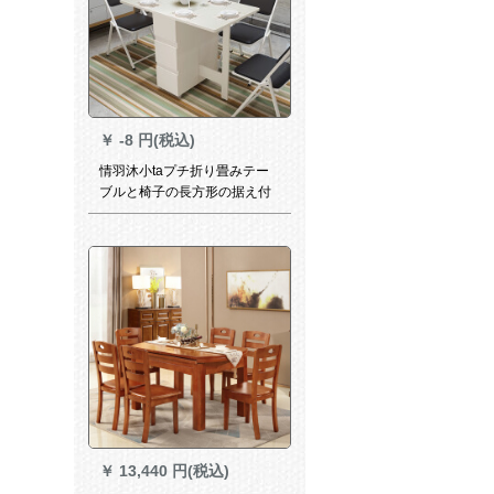
￥
-8 円(税込)
情羽沐小taプチ折り畳みテー
ブルと椅子の長方形の据え付
けが免除されています。家庭
用の4人のテーブルを組み合わ
せたモデンテーブルは多機能
で伸縮可能です。テーブルの
純白サイズを収納できます。
￥
13,440 円(税込)