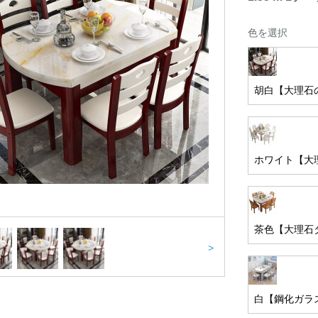
色を選択
胡白【大理石
ホワイト【大
茶色【大理石
>
白【鋼化ガラ