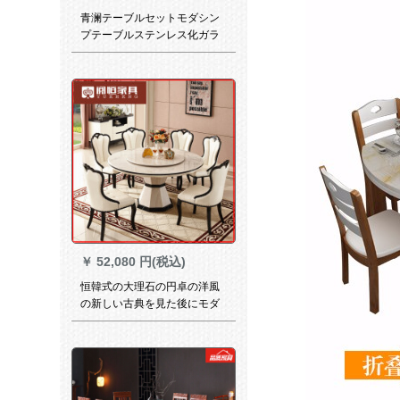
青澜テーブルセットモダシン
プテーブルステンレス化ガラ
ステーブル軽赘沢后モダンテ
ーブル1.4 mステンレスチタン
テーブル
￥
52,080 円(税込)
恒韓式の大理石の円卓の洋風
の新しい古典を見た後にモダ
ンの食事テーブルの象牙の六
八十人の円形のテーブルの大
理石の足のテーブルの象牙の
白い食事のテーブルと椅子の
組み合わせの洋風の円卓の1.5