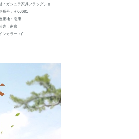
店舗：ガジュラ家具フラッグショップ
物番号：R 00681
色産地：南康
荷先：南康
インカラー：白