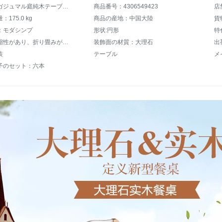
商品名：ガジュマル庭純木テーブル付大理石テーブルセット折りたたみた長方形鋼化ガラス純木テーブルセット円形ご飯テーブルモダシンプテーブルテーブルテーブルテーブル胡白【大理石スタイル】1.35 m 1テーブル8椅子
商品番号：4306549423
175.0 kg
商品の産地：中国大陸
貨
：モダシンプ
形状:円形
特
機能：伸縮性があり、折り畳みができ、回転盤が付いています。
装飾面の材質：大理石
出
装
テーブル
メ
子のセット：六本