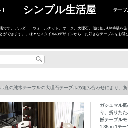
シンプル生活屋
ル丨
テーブ
店です。アルダー、ウォールナット、オーク、大理石、傷に強いUV塗装を施
とができます。。様々なスタイルのデザインから、お好きなテーブルをお選
ル庭の純木テーブルの大理石テーブルの組み合わせにより、折
テーブルモダンシンプテーブルテーブルの胡白【大理石の柄】1.3
ガジュマル庭
り、折りたた
飯テーブルモ
1.35 m 1