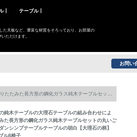
ル丨
テーブル丨
した天板など、豊富な材質をそろっており、お部屋の
びいただけます。
お問い
りたたみた長方形の鋼化ガラス純木テーブルセット
5 m 1テーブル8椅子
の純木テーブルの大理石テーブルの組み合わせによ
みた長方形の鋼化ガラス純木テーブルセットの丸いご
ダンシンプテーブルテーブルの胡白【大理石の柄】
テーブル8椅子