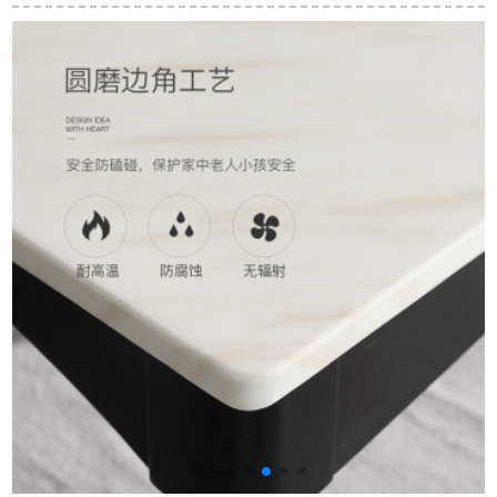
ャー接待ビジネステ
プレル家庭用テーブ
然雨琳エンドルのア
ーブルセット70 cmブ
ル一テーブル六椅子
ンティークベルト回
ラックラウンドテー
予約金（末尾付7892
転テーブルのテーブ
ブル（一つのテーブ
元後出荷）
ルとテーブルの椅子
ル四つの椅子）
の1.3メートルの天然
大理石