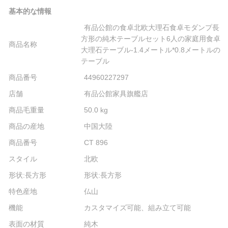
基本的な情報
有品公館の食卓北欧大理石食卓モダンプ長
方形の純木テーブルセット6人の家庭用食卓
商品名称
大理石テーブル-1.4メートル*0.8メートルの
テーブル
商品番号
44960227297
店舗
有品公館家具旗艦店
商品毛重量
50.0 kg
商品の産地
中国大陸
商品番号
CT 896
スタイル
北欧
形状:長方形
形状:長方形
特色産地
仏山
機能
カスタマイズ可能、組み立て可能
表面の材質
純木