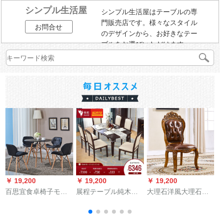
シンプル生活屋
シンプル生活屋はテーブルの専
門販売店です。様々なスタイル
お問合せ
のデザインから、お好きなテー
ブルをお選びいただけます。
￥ 19,200
￥ 19,200
￥ 19,200
￥
百思宜食卓椅子モダ
展程テーブル純木餐
大理石洋風大理石の
シンプレル商談テー
テーブルセットアメ
円卓の純木彫りのア
ブルセット北欧レジ
リカ式軽奢家具小タ
メリカ式テーブル天