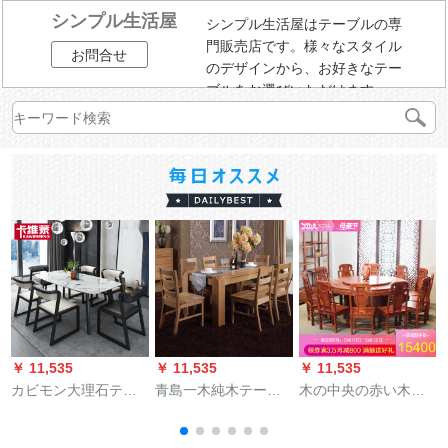
シンプル生活屋
シンプル生活屋はテーブルの専
門販売店です。様々なスタイル
お問合せ
のデザインから、お好きなテー
ブルをお選びいただけます。
￥ 11,535
￥ 11,535
￥ 11,535
￥
カビモン大理石テー
青島一木純木テーブ
木の中央の赤い木の
ブルモダシンプレル
ルホワイトオークテ
家具のアフリカの花
北欧純木テーブルセ
ーブルテーブルとテ
梨（学名：ハリネズ