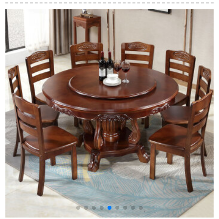
ットの中のホワイト
ーブル北欧モダンテ
ミの紫檀）の食卓の
（大理石のテーブ
ーブルとテーブルの
椅子は純粋な木の円
ル）+ブラックスタン
組み合わせテーブル
の食事のテーブルと
ド1.6 m大理石テーブ
巨脚テーブルシリプ
椅子のセットを組み
ル+6つのテーブル
ロ洋食テーブル家具
合わせて、中国式の
BX 01テーブル1260
象の首の食事の椅子
テーブル四つの椅子
の1.6メートルの円い
テーブルの直径の1.6
ブ
メートルの円いテー
ブルの+10椅子