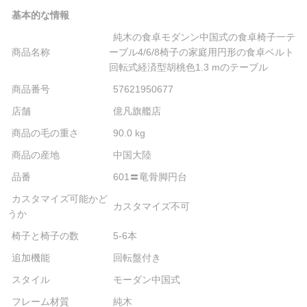
基本的な情報
純木の食卓モダンン中国式の食卓椅子一テ
商品名称
ーブル4/6/8椅子の家庭用円形の食卓ベルト
回転式経済型胡桃色1.3 mのテーブル
商品番号
57621950677
店舗
億凡旗艦店
商品の毛の重さ
90.0 kg
商品の産地
中国大陸
品番
601〓竜骨脚円台
カスタマイズ可能かど
カスタマイズ不可
うか
椅子と椅子の数
5-6本
追加機能
回転盤付き
スタイル
モーダン中国式
フレーム材質
純木