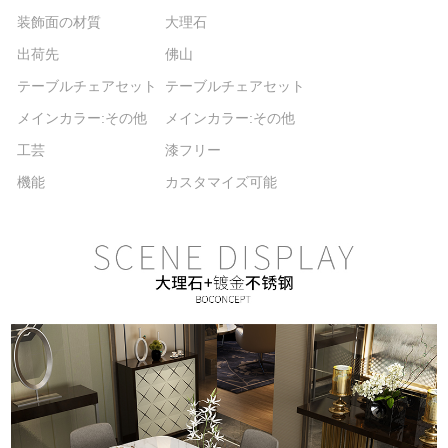
装飾面の材質
大理石
出荷先
佛山
テーブルチェアセット
テーブルチェアセット
メインカラー:その他
メインカラー:その他
工芸
漆フリー
機能
カスタマイズ可能