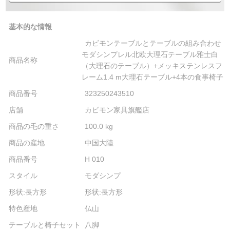
基本的な情報
カビモンテーブルとテーブルの組み合わせ
モダシンプレル北欧大理石テーブル雅士白
商品名称
（大理石のテーブル）+メッキステンレスフ
レーム1.4 m大理石テーブル+4本の食事椅子
商品番号
323250243510
店舗
カビモン家具旗艦店
商品の毛の重さ
100.0 kg
商品の産地
中国大陸
商品番号
H 010
スタイル
モダシンプ
形状:長方形
形状:長方形
特色産地
仏山
テーブルと椅子セット
八脚