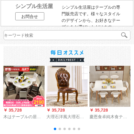
シンプル生活屋
シンプル生活屋はテーブルの専
門販売店です。様々なスタイル
お問合せ
のデザインから、お好きなテー
ブルをお選びいただけます。
￥ 35,728
￥ 35,728
￥ 35,728
￥
木はテーブルの居間
大理石洋風大理石の
慶恩食卓純木食テー
の家具の食卓を聞い
円卓の純木彫りのア
ブルとテーブルの組
て、折り畳みまし
メリカ式テーブル天
み合わせ北欧和式テ