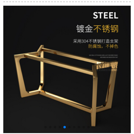
た。ガラスの円いテ
然雨琳エンドルのア
ーブルシンプテーブ
ーブルと白いテーブ
ンティークベルト回
ル長方形テーブル家
ルと四つの椅子があ
転テーブルのテーブ
具高級テーブル漆焼
ります。
ルとテーブルの椅子
きテーブルとテーブ
原
の1.3メートルの天然
ルとテーブルのセッ
大理石
ト鋼化ガラス料理テ
ーブル160*80*75ルイ
イス6つは鋼化ガラス
をプレゼントしませ
ん。