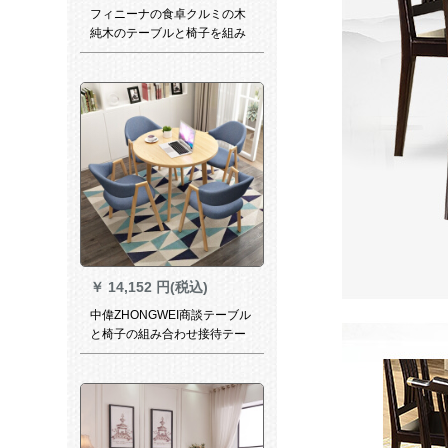
フィニーナの食卓クルミの木
純木のテーブルと椅子を組み
合わせた六椅子の四角い両用
の新中華レストランのテーブ
ル一つ（1.38 m）
￥
14,152 円(税込)
中偉ZHONGWEI商談テーブル
と椅子の組み合わせ接待テー
ブルとテーブルとテーブルを
セットしたシングルスのカジ
ュアルテーブルと椅子1テーブ
ル4椅子