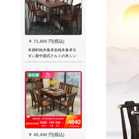
（90*90）を接待します。
￥
71,800 円(税込)
木鼎軒純木食卓全純木食卓モ
ダン新中国式クルミの木シン
プロル食事テーブルセットレ
ストラン家具一テーブル六椅
子
￥
45,440 円(税込)