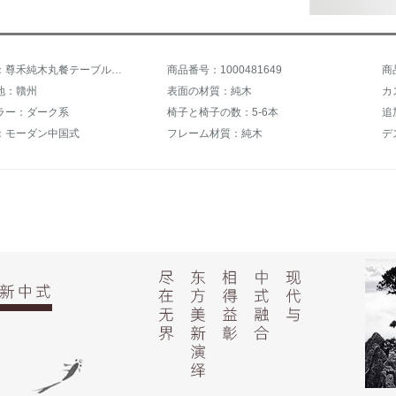
商品名称：尊禾純木丸餐テーブルと椅子
商品番号：1000481649
商
地：贛州
表面の材質：純木
ラー：ダーク系
椅子と椅子の数：5-6本
追
：モーダン中国式
フレーム材質：純木
デ