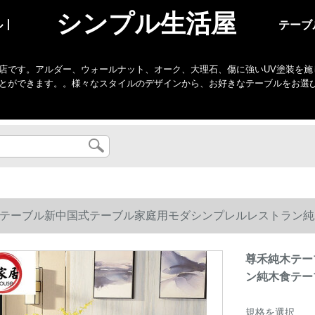
シンプル生活屋
ル丨
テーブ
店です。アルダー、ウォールナット、オーク、大理石、傷に強いUV塗装を施
とができます。。様々なスタイルのデザインから、お好きなテーブルをお選
テーブル新中国式テーブル家庭用モダシンプレルレストラン純木食
尊禾純木テー
ン純木食テーブ
規格を選択