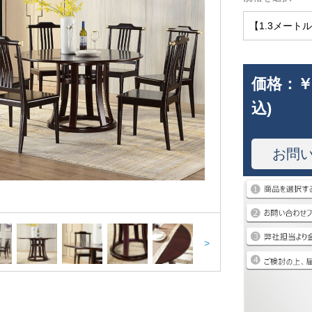
【1.3メート
価格：
￥
込)
お問
>