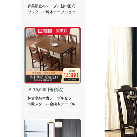
夢美斯宣布テーブル新中国式
ワックス木純木テーブルセッ
トレストラン長方形テーブル
901テーブル
￥
19,040 円(税込)
林食卓純木食テーブルセット
北欧スタイル全純木テーブル
セット簡易テーブルテーブル
小tai長方形テーブルmoダンシ
ンプテーブル一つ家庭用テー
ブル四つの椅子