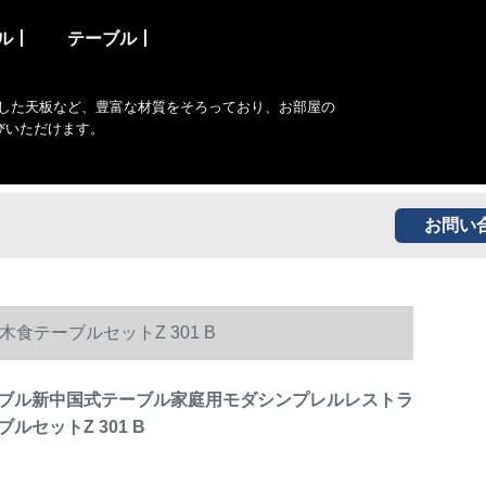
ル丨
テーブル丨
した天板など、豊富な材質をそろっており、お部屋の
びいただけます。
お問い
テーブルセットZ 301 B
ブル新中国式テーブル家庭用モダシンプレルレストラ
ルセットZ 301 B