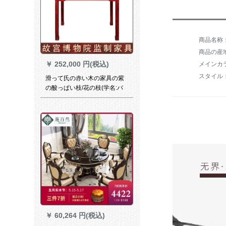
商品の産
￥
252,000 円(税込)
メインカ
スタイル
滑って氏の赤い木の家具の紫
の酸っぱい枝/花の枝(学名:バ
ーリの黄檀)の小さい八仙台の
正方形のテーブルの4人の全純
木の中国式のまねる古式の食
事テーブルの西番の蓮羅鍋の
帳簿の四角のテーブル
￥
60,264 円(税込)