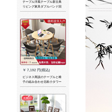
テーブル洋風テーブル新古典
リビング家具ダブルバンド回
転盤彫刻テーブルセット6人
1300*700*850【黒金花】
￥
7,192 円(税込)
ビジネス商談のテーブルと椅
子の組み合わせ北欧小タワー
テーブルミルクティー店のコ
ーヒーテーブルと椅子4 s店舗
の売り場所休憩エリアでテー
ブルと椅子とベランダのレジ
ャー小円卓セットの原木色＋
灰色の布椅子の四つの椅子