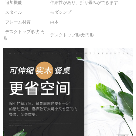
追加機能
伸縮性があり、折り畳みができます。
スタイル
モダシンプ
フレーム材質
純木
デスクトップ形状:円
デスクトップ形状:円形
形