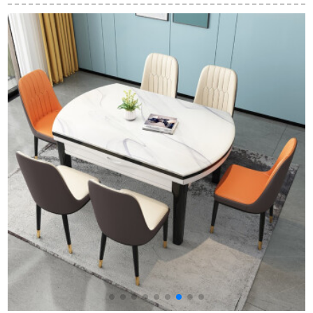
で4人のテーブルを用
ン家具一テーブル4椅
ストラン六人の白黒
意しています。テー
子（140 cmテーブル
焼きメッキテーブル
ブルは純木テーブル
付）
鋼化ガラス1.6メート
で、1.4 Mテーブルの
ルのテーブル＋6つの
六椅子です。
椅子（白）