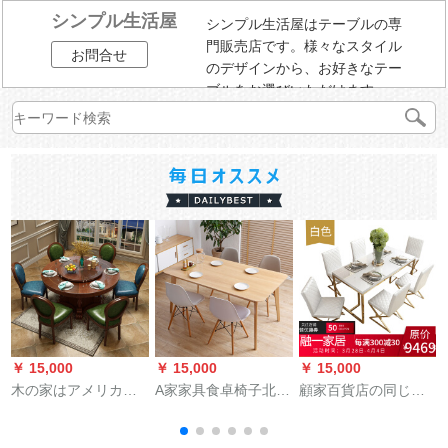
シンプル生活屋
シンプル生活屋はテーブルの専
門販売店です。様々なスタイル
お問合せ
のデザインから、お好きなテー
ブルをお選びいただけます。
￥ 15,000
￥ 15,000
￥ 15,000
￥
木の家はアメリカ式
A家家具食卓椅子北欧
顧家百貨店の同じテ
の円形の食卓の回転
シンプロファッショ
ーブル軽贅沢椅子セ
テーブルです。家庭
ン小タワーレストラ
ット港式後モダンレ