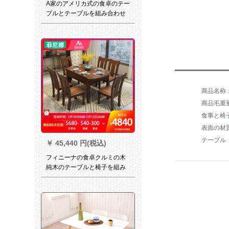
A家のアメリカ式の食卓のテー
ブルとテーブルを組み合わせ
て食事をします。テーブルと
テーブルの組み合わせはレス
トランの家具を組み合わせま
す。
商品毛重量：
表面の材
テーブル
￥
45,440 円(税込)
フィニーナの食卓クルミの木
純木のテーブルと椅子を組み
合わせた六椅子の四角い両用
の新中華レストランのテーブ
ル一つ（1.38 m）