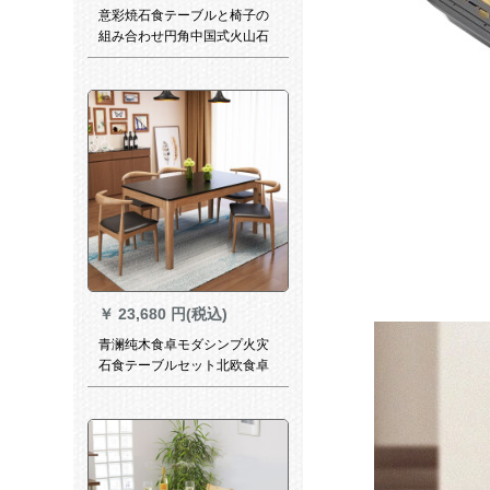
意彩焼石食テーブルと椅子の
組み合わせ円角中国式火山石
長方形6人テーブル小taiアイデ
ア純木4人テーブルモノクロ色
【Y 8円角硬座食事椅子】
【1.3メートル火焼石テーブ
ル】＋六椅子
￥
23,680 円(税込)
青澜纯木食卓モダシンプ火灾
石食テーブルセット北欧食卓
ミニテーブル1.3 mテーブル四
つの椅子