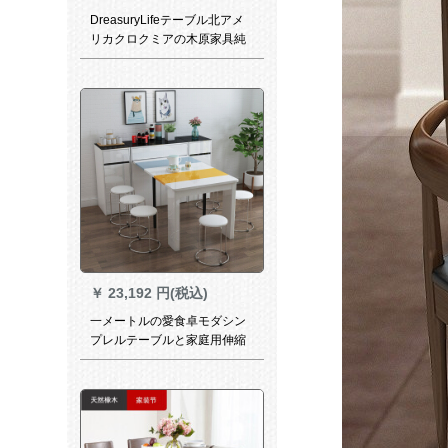
DreasuryLifeテーブル北アメ
リカクロクミアの木原家具純
木テーブル北欧テーブルセッ
ト鋼化ガラステーブルクロク
ミの木1.43 mテーブル+椅子4
枚
￥
23,192 円(税込)
一メートルの愛食卓モダシン
プレルテーブルと家庭用伸縮
できるテーブル多機能テーブ
ルキャビネット【黄＋青＋
白】テーブル単体テーブル+1
つのサイドキャビネット（黒
を4つの畳み込みにしてベンチ