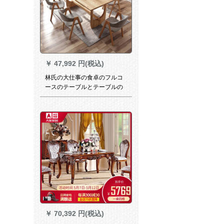
￥
47,992 円(税込)
林氏の大仕事の食卓のフルコ
ースのテーブルとテーブルの
組み合わせ6椅子の北欧家庭用
ワックステーブルGT 1 R-Aテ
ーブル+LS 046 S 1食事用椅子
*6
￥
70,392 円(税込)