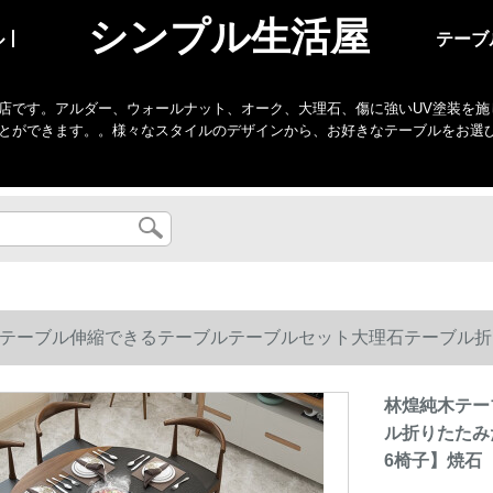
シンプル生活屋
ル丨
テーブ
店です。アルダー、ウォールナット、オーク、大理石、傷に強いUV塗装を施
とができます。。様々なスタイルのデザインから、お好きなテーブルをお選
テーブル伸縮できるテーブルテーブルセット大理石テーブル折
椅子】焼石
林煌純木テー
ル折りたたみ
6椅子】焼石