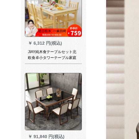
￥
6,312 円(税込)
JIAY純木食テーブルセット北
欧食卓小タワーテーブル家庭
用椅子長方形全純木テーブル
セットモダシンプ方テーブル
松木一テーブル4つのテーブル
松木清漆原木色【テーブル4つ
の椅子】
￥
91,840 円(税込)