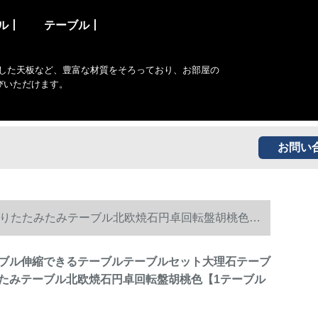
ル丨
テーブル丨
した天板など、豊富な材質をそろっており、お部屋の
びいただけます。
お問い
りたたみたみテーブル北欧焼石円卓回転盤胡桃色【1
ブル伸縮できるテーブルテーブルセット大理石テーブ
たみテーブル北欧焼石円卓回転盤胡桃色【1テーブル