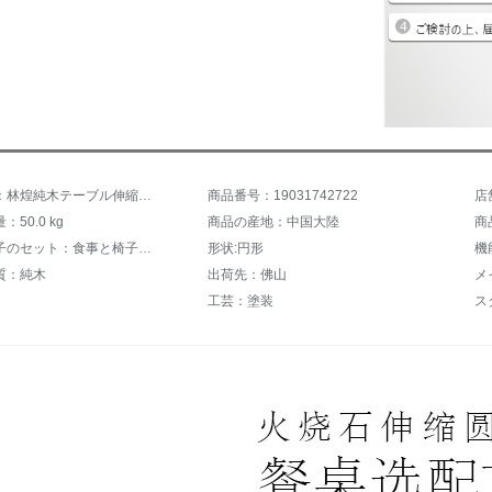
商品名称：林煌純木テーブル伸縮可能なテーブルとテーブルの組み合わせ大理石テーブル折りたたみテーブル北欧焼石円卓回転盤胡桃色【1テーブル6椅子】焼石
商品番号：19031742722
店
50.0 kg
商品の産地：中国大陸
商
食事と椅子のセット：食事と椅子を持たない
形状:円形
質：純木
出荷先：佛山
メ
工芸：塗装
ス