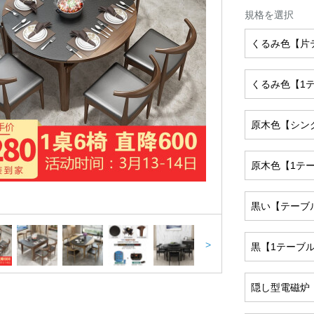
規格を選択
くるみ色【片
くるみ色【1
原木色【シン
原木色【1テ
黒い【テーブ
>
黒【1テーブ
隠し型電磁炉