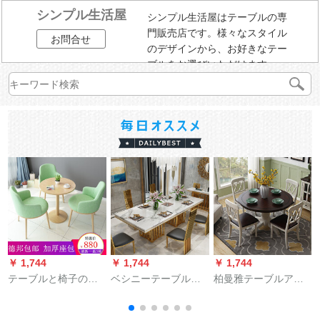
シンプル生活屋
シンプル生活屋はテーブルの専
門販売店です。様々なスタイル
お問合せ
のデザインから、お好きなテー
ブルをお選びいただけます。
￥ 1,744
￥ 1,744
￥ 1,744
￥
テーブルと椅子の商
ベシニーテーブル大
柏曼雅テーブルアメ
谈を受け付けていま
理石テーブル軽奢後
リカ円テーブル全純
す。ミルクティーの
モダンテーブルと長
木テーブルセット6人