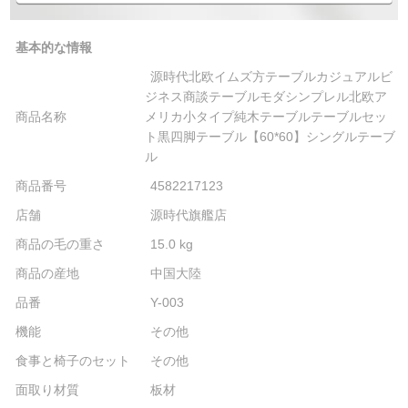
基本的な情報
源時代北欧イムズ方テーブルカジュアルビ
ジネス商談テーブルモダシンプレル北欧ア
商品名称
メリカ小タイプ純木テーブルテーブルセッ
ト黒四脚テーブル【60*60】シングルテーブ
ル
商品番号
4582217123
店舗
源時代旗艦店
商品の毛の重さ
15.0 kg
商品の産地
中国大陸
品番
Y-003
機能
その他
食事と椅子のセット
その他
面取り材質
板材