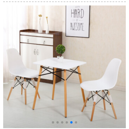
デザート店のテーブ
方形テーブルチタン
8人家族用食卓レスト
ルと椅子を组み合わ
ステンレステーブル
ランで食事をする大
せています。テーブ
を組み合わせたテー
円テーブルシンアメ
ルと椅子を组み合わ
ブル（200*100*81
リカンスタイルのモ
1
せて绿のテーブルを
CM）のみ
デン家具1.2 mダブル
作ります。
シングルテーブル