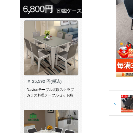
￥
25,592 円(税込)
Navienテーブル北欧スクラブ
ガラス料理テーブルセット純
木テーブルとテーブルセット
<
レストラン家具テーブル
monding sionテーブル1.3 m一
テーブル*六椅子