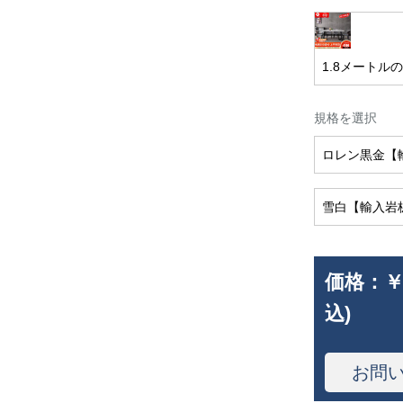
1.8メートル
規格を選択
ロレン黒金【
雪白【輸入岩
価格：
￥
込)
お問