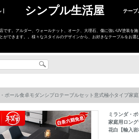
シンプル生活屋
ル丨
テーブ
店です。アルダー、ウォールナット、オーク、大理石、傷に強いUV塗装を施
とができます。。様々なスタイルのデザインから、お好きなテーブルをお選
・ポール食卓モダンシプロテーブルセット意式極小タイプ家庭用ロン
白【輸入岩板】
ミランダ・ポ
家庭用ロングテ
花白【輸入岩