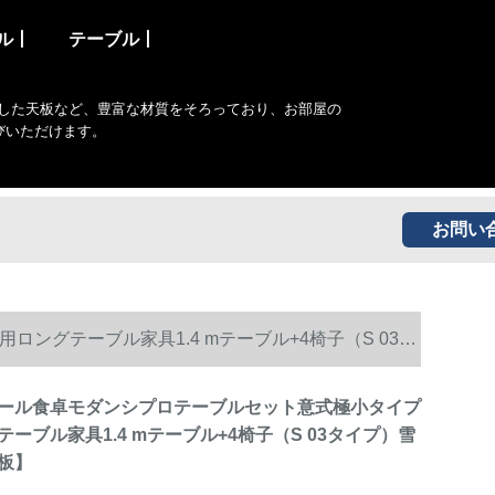
ル丨
テーブル丨
した天板など、豊富な材質をそろっており、お部屋の
びいただけます。
お問い
グテーブル家具1.4 mテーブル+4椅子（S 03タ
ール食卓モダンシプロテーブルセット意式極小タイプ
ーブル家具1.4 mテーブル+4椅子（S 03タイプ）雪
板】