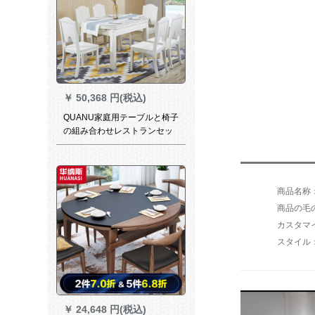
￥
50,368 円(税込)
QUANU家庭用テーブルと椅子
の組み合わせレストランセッ
ト家具折りたたみたテーブル
の円卓の店は同じ50519テー
ブルの六椅子です。
商品の毛の
スタイル
￥
24,648 円(税込)