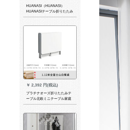
HUANASI（HUANASI）
HUANASIテーブル折りたたみ
たテーブルとテーブルセット
のテーブルテーブルテーブル
テーブルとテーブルテーブル
テーブルのセットの小さなテ
ーブル焼き石テーブルは、電
磁炉なしで1.2メートルのテー
ブルです。
￥
2,392 円(税込)
プラチナオーズ折りたたみテ
ーブル北欧ミニテーブル家庭
のシンプロ家庭用テーブル固
定モデルは4人8人のレストラ
ンの家具板式テーブルに伸縮
できます。