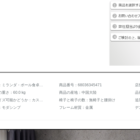
商品名称：ミランダ・ポール食卓モダンシブルプレートテーブルセット意式極简小テープ家庭用ロングテーブル家具1.4 mテーブル+4椅子（S 03タイプ）雪花白【輸入岩板】
商品番号：68036345471
店
重さ：60.0 kg
商品の産地：中国大陸
品
カスタマイズ可能かどうか：カスタマイズ可能
椅子と椅子の数：無椅子と腰掛け
追
：モダシンプ
フレーム材質：金属
デ