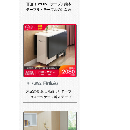
百伽（BAIJIA）テーブル純木
テーブルとテーブルの組み合
わせ北欧日本式テーブルセッ
ト原木色
￥
7,992 円(税込)
木家の食卓は伸縮したテーブ
ルのスーツケース純木テーブ
ルとテーブルのセットになっ
ています。テーブルシングル
の予約金は「お支払い済みの
お届け」です。