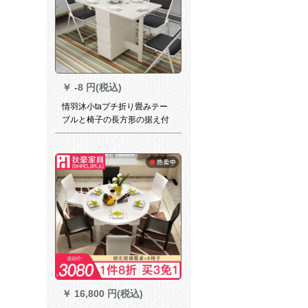
￥
-8 円(税込)
情羽沐小taプチ折り畳みテー
ブルと椅子の長方形の据え付
けが免除されています。家庭
用の4人のテーブルを組み合わ
せたモデンテーブルは多機能
で伸縮可能です。テーブルの
純白サイズを収納できます。
￥
16,800 円(税込)