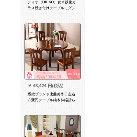
ディオ（DIHAO）食卓鉄化ガ
ラス焼き付けテーブルモダシ
ンプサイズタワーレストラン
家具シングルテーブル/無電磁
気炉全白テーブル
￥
43,424 円(税込)
爆款ブランド比曲美华日左右
方変円テーブル純木伸縮折ら
れたみテーブル純木円テーブ
ル洋式テーブル1.35 Mテーブ
ル4椅子全純木椅子