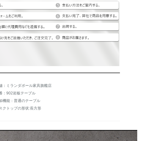
舗：ミランダポール家具旗艦店
番：902岩板テーブル
加機能：普通のテーブル
スクトップの形状:長方形