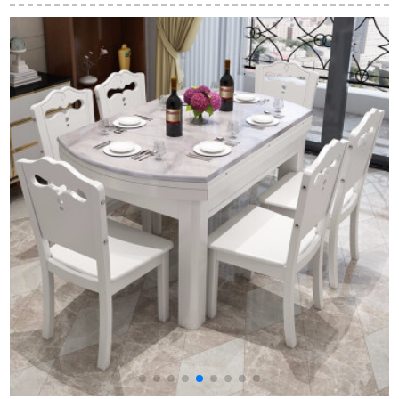
椅子長方形全純木テ
木食テーブル創意カ
ブル純木テーブルレ
ーブルセットモダシ
スタマイズレストラ
ストラン家具北欧テ
ンプ方テーブル松木
ン家具811食卓（前渡
ーブルセットテーブ
一テーブル4つのテー
金、後金付出荷）1.4
ル【回転台付き】＋
ブル松木清漆原木色
m
食事椅子*6 1.35メー
【テーブル4つの椅
トル
子】
M