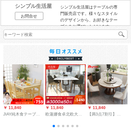
シンプル生活屋
シンプル生活屋はテーブルの専
門販売店です。様々なスタイル
お問合せ
のデザインから、お好きなテー
ブルをお選びいただけます。
￥ 11,840
￥ 11,840
￥ 11,840
￥
JIAY純木食テーブル
欧蓮娜食卓北欧大理
【満3点7割引】
セット北欧食卓小タ
石テーブルセットモ
MNISIDANテーブル
ワーテーブル家庭用
ダシンプ長方形の純
大理石テーブルテー