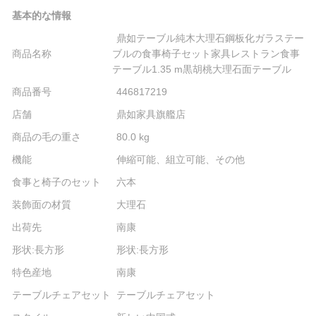
基本的な情報
鼎如テーブル純木大理石鋼板化ガラステー
商品名称
ブルの食事椅子セット家具レストラン食事
テーブル1.35 m黒胡桃大理石面テーブル
商品番号
446817219
店舗
鼎如家具旗艦店
商品の毛の重さ
80.0 kg
機能
伸縮可能、組立可能、その他
食事と椅子のセット
六本
装飾面の材質
大理石
出荷先
南康
形状:長方形
形状:長方形
特色産地
南康
テーブルチェアセット
テーブルチェアセット