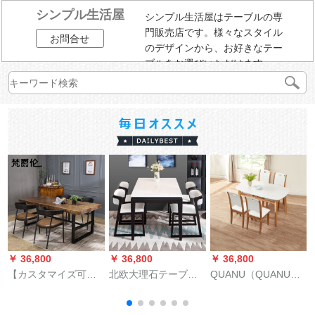
シンプル生活屋
シンプル生活屋はテーブルの専
門販売店です。様々なスタイル
お問合せ
のデザインから、お好きなテー
ブルをお選びいただけます。
￥ 36,800
￥ 36,800
￥ 36,800
￥
【カスタマイズ可
北欧大理石テーブル
QUANU（QUANU）
能】ヴァン爵倫アメ
セットモダシンプレ
純木フレームテーブ
リカロフト純木長方
ストラン家庭用6人の
ルセットシンプロ北