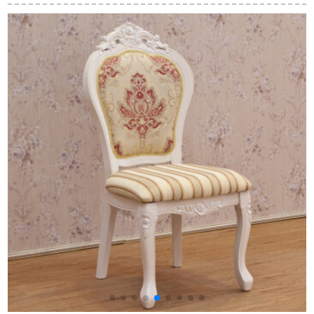
形テーブルセット原
純木長方形焼き石テ
欧食卓ミニテーブル
木長テーブルシンコ
ーブル1.2 m 1.3 mテ
家庭用テーブル
ーヒーテーブルテー
ーブル4椅子1.2 m大
120396テーブル4椅
ブルテーブルテーブ
理石+4つの食事椅子
子
ルテーブルテーブル
テーブル単テーブル
120*60*75木の板5セ
ンチ