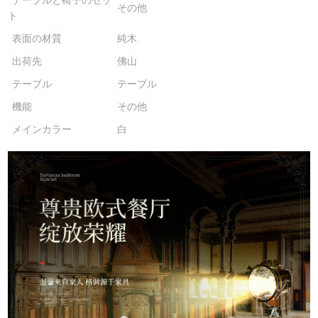
テーブルと椅子のセッ
その他
ト
表面の材質
純木
出荷先
佛山
テーブル
テーブル
機能
その他
メインカラー
白