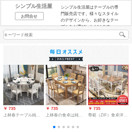
シンプル生活屋
シンプル生活屋はテーブルの専
門販売店です。様々なスタイル
お問合せ
のデザインから、お好きなテー
ブルをお選びいただけます。
￥ 735
￥ 735
￥ 735
￥
上林春テーブル純木
上林春の食卓は純木
尊範（ZIF）食卓洋風
テーブルテーブルテ
の食卓が伸縮して折
テーブル大理石レス
ーブルテーブルテー
れたみた純木食テー
トラン家庭用長方形