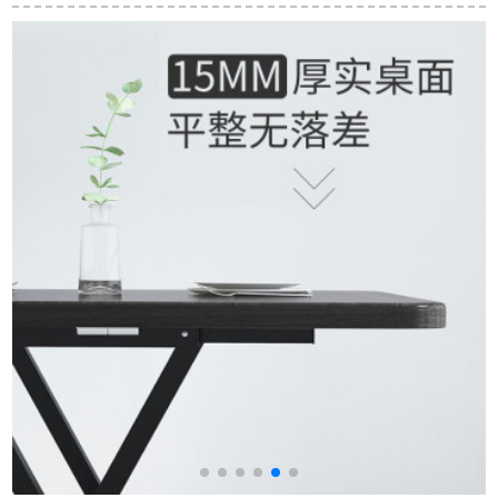
ブルテーブルセット
ブルとテーブルセッ
テーブルテーブル純
中国式モダシンプレ
トの食事椅子セット
木立テーブルセット
ル白色洋風大円形テ
は円形のご飯テーブ
1.5大理石テーブル+6
ーブル家庭用夕食テ
ルのケヤキ色（1.5メ
椅子
1
ーブル白
ートル）の六椅子が
あります。