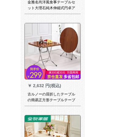
金雅名尚洋風食事テーブルセ
ット大理石純木伸縮式円卓ア
メリカ式軽量古典テーブル小
タワー折りたたみたみベルト
回転テーブル予約金、お支払
い済み商品です。1.35メート
ルです。
￥
2,632 円(税込)
古ルノーの屈折したテーブル
の簡易正方形テーブルテーブ
ルテーブル小テーブルテーブ
ルミニテーブル家庭麻雀アウ
トドアテーブル大円卓折りた
たみテーブルN 674-01-茶色い
折りたたみたテーブルの直径
120 cm