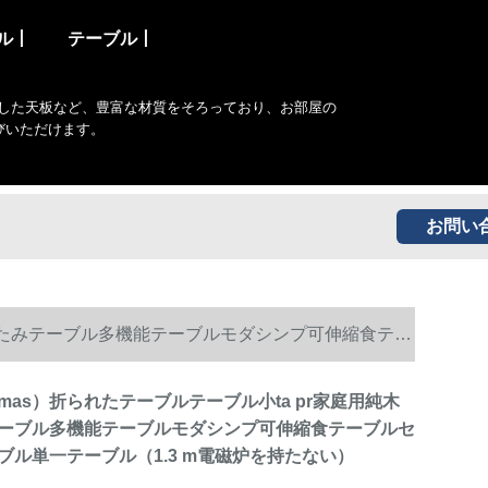
ル丨
テーブル丨
した天板など、豊富な材質をそろっており、お部屋の
びいただけます。
お問い
りたたみテーブル多機能テーブルモダシンプ可伸縮食テー
mas）折られたテーブルテーブル小ta pr家庭用純木
ーブル多機能テーブルモダシンプ可伸縮食テーブルセ
ブル単一テーブル（1.3 m電磁炉を持たない）