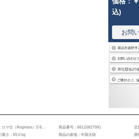
価格：
￥
込)
お問
商品名称：ロマ仕（Rogmars）S 852
商品番号：66110827091
店
重さ：65.0 kg
商品の産地：中国大陸
貨