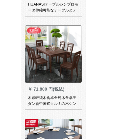
HUANASIテーブルシンプロモ
ーダ伸縮可能なテーブルとテ
ーブルと椅子の組み合わせは
モノクロのテーブル＋4つのテ
ーブル（T 409）です。
￥
71,800 円(税込)
木鼎軒純木食卓全純木食卓モ
ダン新中国式クルミの木シン
プロル食事テーブルセットレ
ストラン家具一テーブル六椅
子