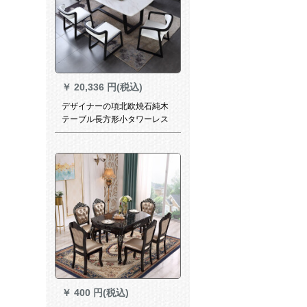
￥
20,336 円(税込)
デザイナーの項北欧焼石純木
テーブル長方形小タワーレス
トラン軽奢大理石テーブルホ
テル家具モダシンプ1.6 m 1.8
m 6人テーブル大理石テーブル
140*80 cm
￥
400 円(税込)