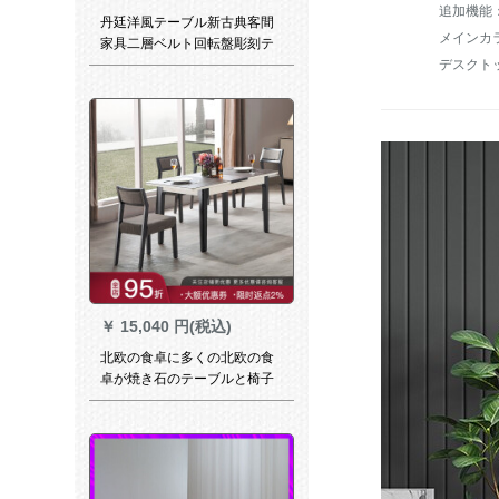
丹廷洋風テーブル新古典客間
メインカ
家具二層ベルト回転盤彫刻テ
デスクト
ーブルとテーブルセット6人テ
ーブル303テーブル
1300*700*850【木面】
￥
15,040 円(税込)
北欧の食卓に多くの北欧の食
卓が焼き石のテーブルと椅子
を組み合わせたモデルプチッ
プ伸縮ガラス食卓省スペース
ご飯テーブル焼石ガラス台
【伸縮可能】単一テーブル
【伸縮可能】