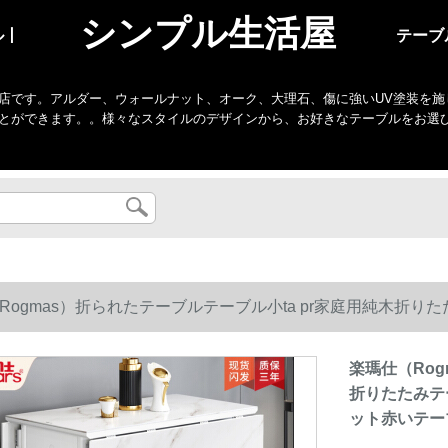
シンプル生活屋
ル丨
テーブ
店です。アルダー、ウォールナット、オーク、大理石、傷に強いUV塗装を施
とができます。。様々なスタイルのデザインから、お好きなテーブルをお選
Rogmas）折られたテーブルテーブル小ta pr家庭用純木折
赤いテーブル単一テーブル（1.3 m電磁炉を持たない）
楽瑪仕（Rog
折りたたみテ
ット赤いテー