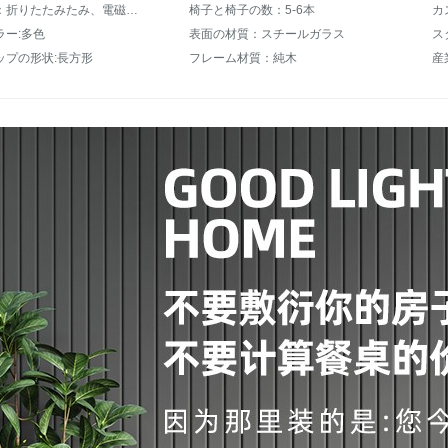
追加機能：折りたたみたみ、電磁炉付き
椅子と椅子の数：5-6本
ラー:多色
表面の材質：スチールガラス
ス
ップの形状:長方形
フレーム材質：純木
産