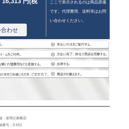
 16,313 円(税
ここで表示されるのは商品原価
です。代理費用、送料等はお問
い合わせください。
い合わせ
舗：楽瑪仕旗艦店
物番号：S 652