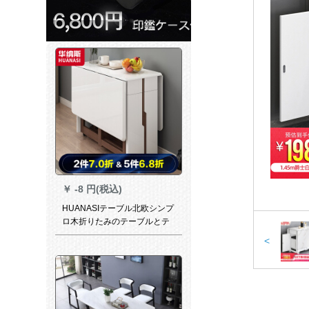
￥
-8 円(税込)
HUANASIテーブル北欧シンプ
ロ木折りたみのテーブルとテ
ーブルのセットは白いテーブ
<
ルと二つの椅子（48〓）で
す。