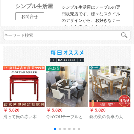
シンプル生活屋
シンプル生活屋はテーブルの専
門販売店です。様々なスタイル
お問合せ
のデザインから、お好きなテー
ブルをお選びいただけます。
￥ 5,820
￥ 5,820
￥ 5,820
￥
滑って氏の赤い木の
QinYOUテーブルとテ
錦の巣の食卓の大理
家具の紫の酸っぱい
ーブルの組み合わせ
石の食卓の組み合わ
枝/花の枝(学名:バー
モダシンプレルレス
せモダシンプテーブ