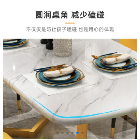
リの黄檀)の小さい八
トランセット家具純
ル家庭用長方形北欧
仙台の正方形のテー
木伸縮円卓鉄化ガラ
純木食卓FR-21原木
ブルの4人の全純木の
ステーブル電磁炉テ
色の1.3メートルのテ
中国式のまねる古式
ーブルテーブルシン
ーブルの4つの椅子
の食事テーブルの西
グルテーブル
色
番の蓮羅鍋の帳簿の
四角のテーブル