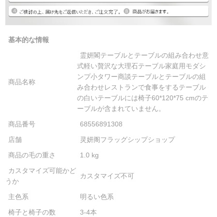
基本的な情報
霊妍閣テーブルとテーブルの組み合わせ意
式軽い贅沢な大理石テーブル家庭用モダシ
ンプ小タワー商談テーブルとテーブルの組
商品名称
み合わせレストランで食事をするテーブル
の白いテーブルには椅子60*120*75 cmのテ
ーブルが含まれていません。
商品番号
68556891308
店舗
灵妍阁フラッグシップショップ
商品の毛の重さ
1.0 kg
カスタマイズ可能かど
カスタマイズ不可
うか
主色系
明るい色系
椅子と椅子の数
3-4本